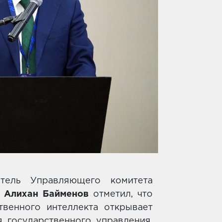
атель Управляющего комитета
ы
Алихан Байменов
отметил, что
твенного интеллекта открывает
 государственного управления.