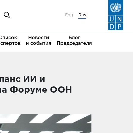
Eng
Rus
Список
Новости
Блог
кспертов
и события
Председателя
ланс ИИ и
на Форуме ООН