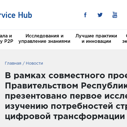
ала и
Исследования и
Лучшие практики
у P2P
управление знаниями
и инновации
э
Главная
Новости
 в области Устойчивого
CSH
В рамках совместного про
ея
Правительством Республи
льные комитеты
презентовано первое иссл
изучению потребностей ст
цифровой трансформации