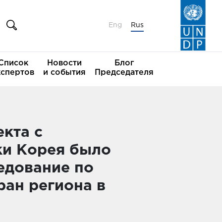
Eng
Rus
Список
Новости
Блог
кспертов
и события
Председателя
екта с
ки Корея было
едование по
ран региона в