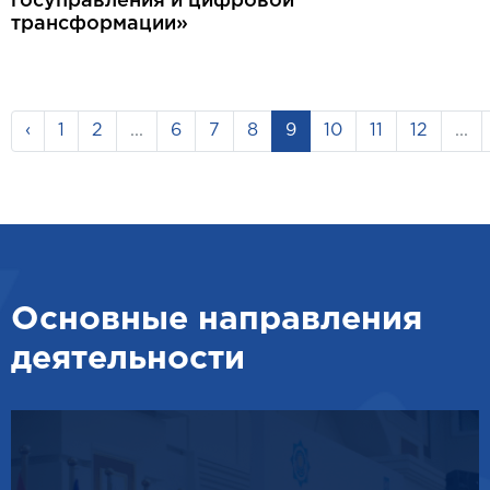
госуправления и цифровой
трансформации»
‹
1
2
...
6
7
8
9
10
11
12
...
Основные направления
деятельности