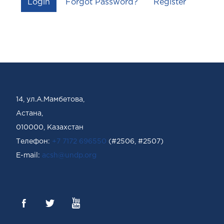
Login
Forgot Password?
Register
14, ул.А.Мамбетова,
Астана,
010000, Казахстан
Телефон:
+7 7172 696550
(#2506, #2507)
Е-mail:
acsh@undp.org