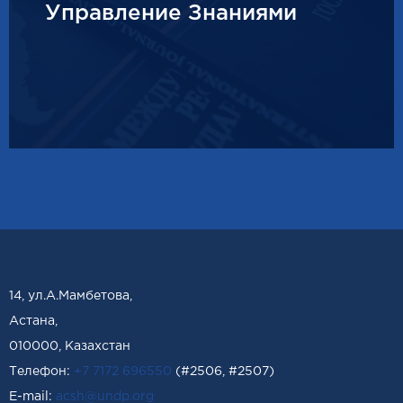
Управление Знаниями
14, ул.А.Мамбетова,
Астана,
010000, Казахстан
Телефон:
+7 7172 696550
(#2506, #2507)
Е-mail:
acsh@undp.org