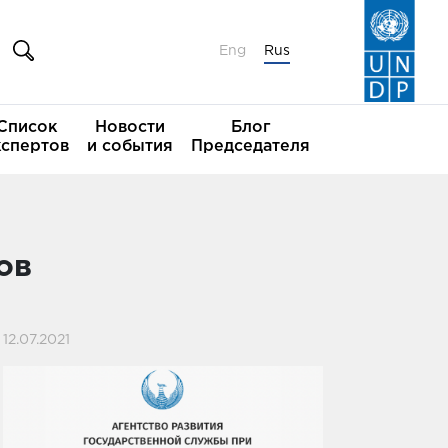
Eng
Rus
Список
Новости
Блог
кспертов
и события
Председателя
ов
12.07.2021