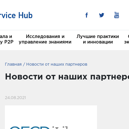
ала и
Исследования и
Лучшие практики
у P2P
управление знаниями
и инновации
э
Главная
Новости от наших партнеров
 в области Устойчивого
CSH
Новости от наших партнер
ея
льные комитеты
24.08.2021