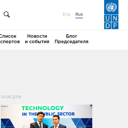
Eng
Rus
Список
Новости
Блог
кспертов
и события
Председателя
14.06.2019