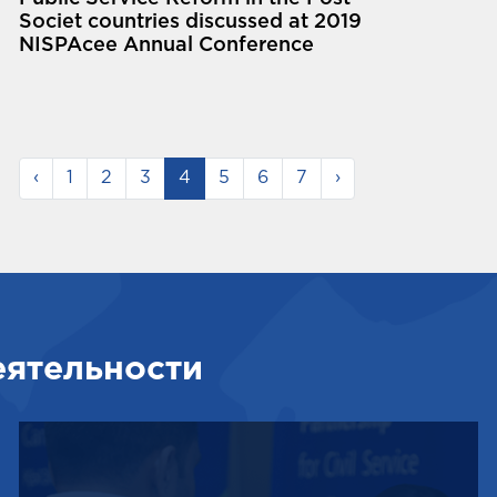
Societ countries discussed at 2019
NISPAcee Annual Conference
‹
1
2
3
4
5
6
7
›
еятельности