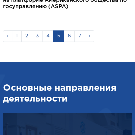
на платформе Американского общества по
госуправлению (ASPA)
‹
1
2
3
4
5
6
7
›
Основные направления
деятельности