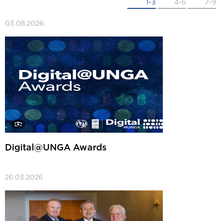
1-3
4-6
7-9
03.08.2026
Digital@UNGA Awards
26.03.2026